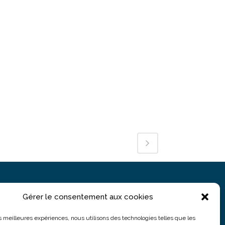
Gérer le consentement aux cookies
PARIS
5 rue du Colonel Moll
les meilleures expériences, nous utilisons des technologies telles que les