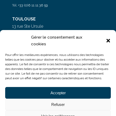
Tél.
+33 (0)6 11 11 36 59
TOULOUSE
13 rue Ste Ursule
31000 Toulouse
Gérer le consentement aux
cookies
PARIS
Pour offrir les meilleures expériences, nous utilisons des technologies
5 rue du Colonel Moll
telles que les cookies pour stocker et/ou accéder aux informations des
appareils. Le fait de consentir à ces technologies nous permettra de traiter
75017 Paris
des données telles que le comportement de navigation ou les ID uniques
sur ce site. Le fait de ne pas consentir ou de retirer son consentement
peut avoir un effet négatif sur certaines caractéristiques et fonctions.
Accepter
Refuser