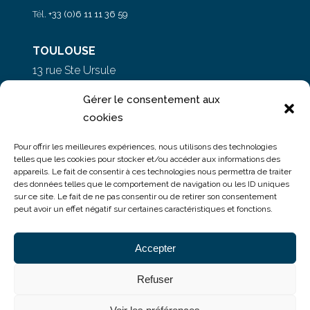
Tél.
+33 (0)6 11 11 36 59
TOULOUSE
13 rue Ste Ursule
31000 Toulouse
Gérer le consentement aux
cookies
PARIS
Pour offrir les meilleures expériences, nous utilisons des technologies
5 rue du Colonel Moll
telles que les cookies pour stocker et/ou accéder aux informations des
appareils. Le fait de consentir à ces technologies nous permettra de traiter
75017 Paris
des données telles que le comportement de navigation ou les ID uniques
sur ce site. Le fait de ne pas consentir ou de retirer son consentement
peut avoir un effet négatif sur certaines caractéristiques et fonctions.
Accepter
Refuser