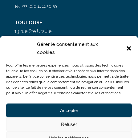
Tél.
+33 (0)6 11 11 36 59
TOULOUSE
13 rue Ste Ursule
31000 Toulouse
Gérer le consentement aux
cookies
PARIS
Pour offrir les meilleures expériences, nous utilisons des technologies
5 rue du Colonel Moll
telles que les cookies pour stocker et/ou accéder aux informations des
appareils. Le fait de consentir à ces technologies nous permettra de traiter
75017 Paris
des données telles que le comportement de navigation ou les ID uniques
sur ce site. Le fait de ne pas consentir ou de retirer son consentement
peut avoir un effet négatif sur certaines caractéristiques et fonctions.
Accepter
Refuser