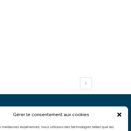
Gérer le consentement aux cookies
PARIS
5 rue du Colonel Moll
les meilleures expériences, nous utilisons des technologies telles que les