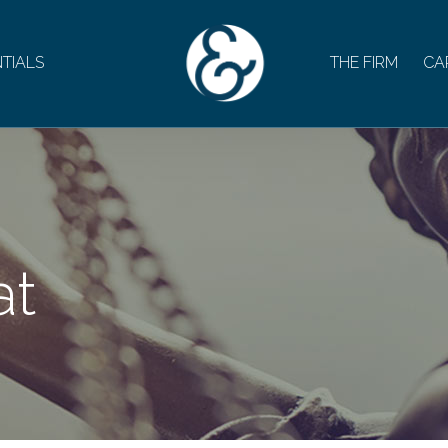
TIALS
THE FIRM
CA
at