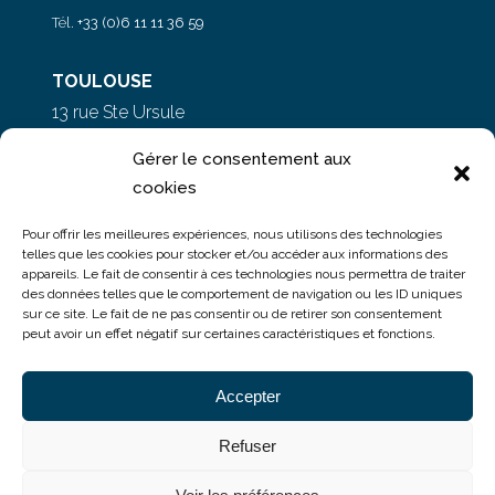
Tél.
+33 (0)6 11 11 36 59
TOULOUSE
13 rue Ste Ursule
31000 Toulouse
Gérer le consentement aux
cookies
PARIS
Pour offrir les meilleures expériences, nous utilisons des technologies
5 rue du Colonel Moll
telles que les cookies pour stocker et/ou accéder aux informations des
appareils. Le fait de consentir à ces technologies nous permettra de traiter
75017 Paris
des données telles que le comportement de navigation ou les ID uniques
sur ce site. Le fait de ne pas consentir ou de retirer son consentement
peut avoir un effet négatif sur certaines caractéristiques et fonctions.
Accepter
Refuser