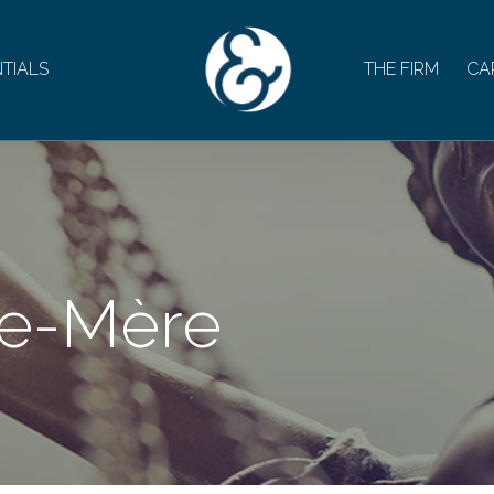
TIALS
THE FIRM
CA
te-Mère