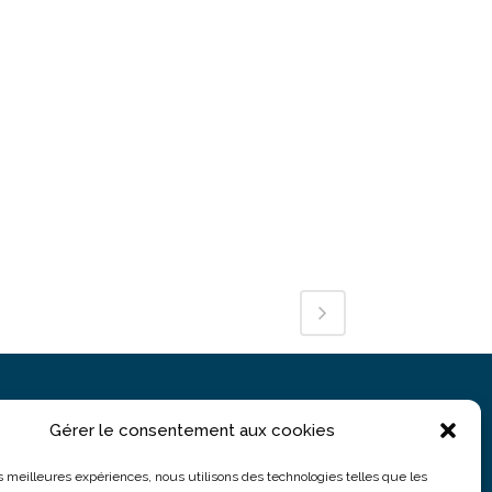
Gérer le consentement aux cookies
PARIS
5 rue du Colonel Moll
les meilleures expériences, nous utilisons des technologies telles que les