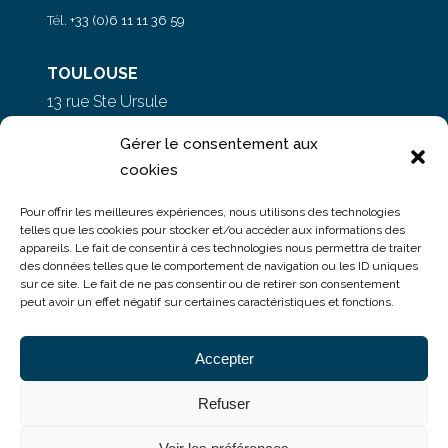
Tél.
+33 (0)6 11 11 36 59
TOULOUSE
13 rue Ste Ursule
31000 Toulouse
Gérer le consentement aux
cookies
PARIS
Pour offrir les meilleures expériences, nous utilisons des technologies
5 rue du Colonel Moll
telles que les cookies pour stocker et/ou accéder aux informations des
appareils. Le fait de consentir à ces technologies nous permettra de traiter
75017 Paris
des données telles que le comportement de navigation ou les ID uniques
sur ce site. Le fait de ne pas consentir ou de retirer son consentement
peut avoir un effet négatif sur certaines caractéristiques et fonctions.
Accepter
Refuser