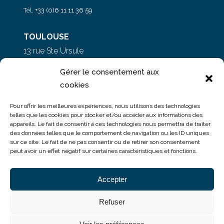
Tél.
+33 (0)6 11 11 36 59
TOULOUSE
13 rue Ste Ursule
31000 Toulouse
Gérer le consentement aux
cookies
PARIS
Pour offrir les meilleures expériences, nous utilisons des technologies
5 rue du Colonel Moll
telles que les cookies pour stocker et/ou accéder aux informations des
appareils. Le fait de consentir à ces technologies nous permettra de traiter
75017 Paris
des données telles que le comportement de navigation ou les ID uniques
sur ce site. Le fait de ne pas consentir ou de retirer son consentement
peut avoir un effet négatif sur certaines caractéristiques et fonctions.
Accepter
Refuser