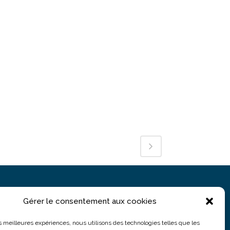
Gérer le consentement aux cookies
PARIS
5 rue du Colonel Moll
les meilleures expériences, nous utilisons des technologies telles que les