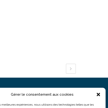
Gérer le consentement aux cookies
PARIS
5 rue du Colonel Moll
les meilleures expériences, nous utilisons des technologies telles que les