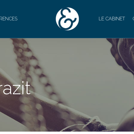
RENCES
LE CABINET
azit