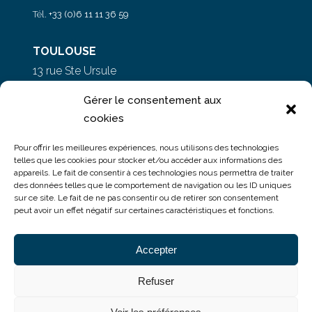
Tél.
+33 (0)6 11 11 36 59
TOULOUSE
13 rue Ste Ursule
31000 Toulouse
Gérer le consentement aux
cookies
PARIS
Pour offrir les meilleures expériences, nous utilisons des technologies
5 rue du Colonel Moll
telles que les cookies pour stocker et/ou accéder aux informations des
appareils. Le fait de consentir à ces technologies nous permettra de traiter
75017 Paris
des données telles que le comportement de navigation ou les ID uniques
sur ce site. Le fait de ne pas consentir ou de retirer son consentement
peut avoir un effet négatif sur certaines caractéristiques et fonctions.
Accepter
Refuser