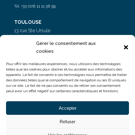
Tél.
+33 (0)6 11 11 36 59
TOULOUSE
13 rue Ste Ursule
31000 Toulouse
Gérer le consentement aux
cookies
PARIS
Pour offrir les meilleures expériences, nous utilisons des technologies
5 rue du Colonel Moll
telles que les cookies pour stocker et/ou accéder aux informations des
appareils. Le fait de consentir à ces technologies nous permettra de traiter
75017 Paris
des données telles que le comportement de navigation ou les ID uniques
sur ce site. Le fait de ne pas consentir ou de retirer son consentement
peut avoir un effet négatif sur certaines caractéristiques et fonctions.
Accepter
Refuser