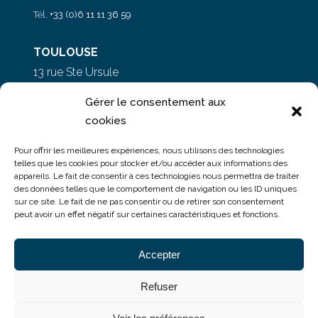
Tél.
+33 (0)6 11 11 36 59
TOULOUSE
13 rue Ste Ursule
31000 Toulouse
Gérer le consentement aux
cookies
PARIS
Pour offrir les meilleures expériences, nous utilisons des technologies
5 rue du Colonel Moll
telles que les cookies pour stocker et/ou accéder aux informations des
appareils. Le fait de consentir à ces technologies nous permettra de traiter
75017 Paris
des données telles que le comportement de navigation ou les ID uniques
sur ce site. Le fait de ne pas consentir ou de retirer son consentement
peut avoir un effet négatif sur certaines caractéristiques et fonctions.
Accepter
Refuser